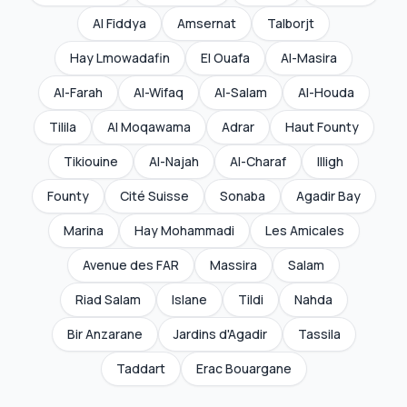
Al Fiddya
Amsernat
Talborjt
Hay Lmowadafin
El Ouafa
Al-Masira
Al-Farah
Al-Wifaq
Al-Salam
Al-Houda
Tilila
Al Moqawama
Adrar
Haut Founty
Tikiouine
Al-Najah
Al-Charaf
Illigh
Founty
Cité Suisse
Sonaba
Agadir Bay
Marina
Hay Mohammadi
Les Amicales
Avenue des FAR
Massira
Salam
Riad Salam
Islane
Tildi
Nahda
Bir Anzarane
Jardins d'Agadir
Tassila
Taddart
Erac Bouargane