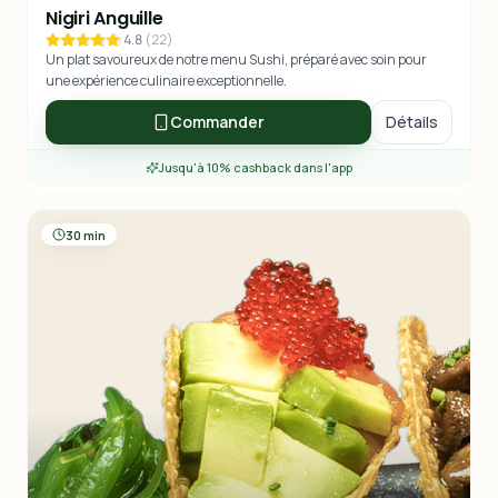
Nigiri Anguille
4.8
(
22
)
Un plat savoureux de notre menu Sushi, préparé avec soin pour
une expérience culinaire exceptionnelle.
Commander
Détails
Jusqu'à 10% cashback dans l'app
30 min