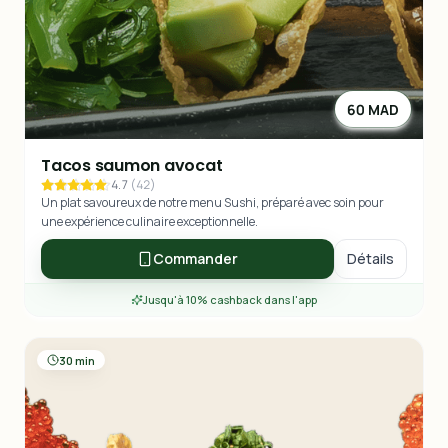
60 MAD
Tacos saumon avocat
4.7
(
42
)
Un plat savoureux de notre menu Sushi, préparé avec soin pour
une expérience culinaire exceptionnelle.
Commander
Détails
Jusqu'à 10% cashback dans l'app
30 min