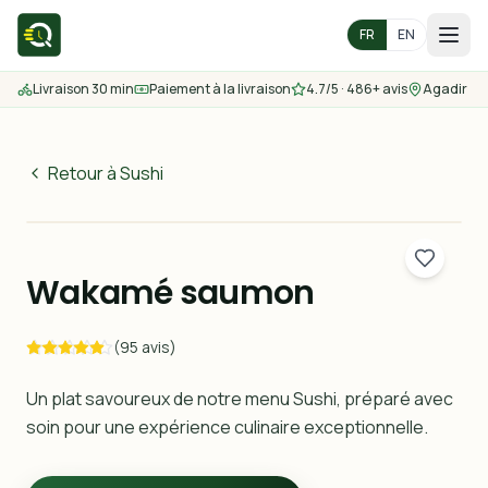
FR
EN
Livraison 30 min
Paiement à la livraison
4.7/5 · 486+ avis
Agadir
Accueil
Menu
Retour à Sushi
60
MAD
Zones de livraison
30 min
Wakamé saumon
Nous contacter
(95 avis)
Commander
Un plat savoureux de notre menu Sushi, préparé avec
soin pour une expérience culinaire exceptionnelle.