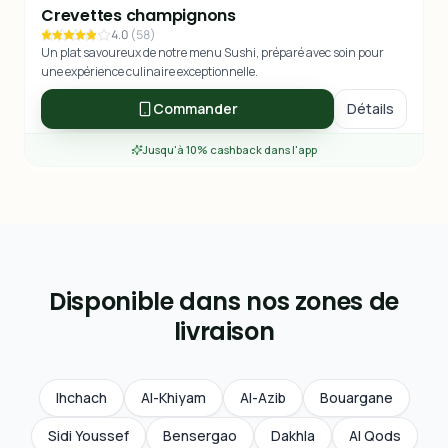
Crevettes champignons
4.0
(
58
)
Un plat savoureux de notre menu Sushi, préparé avec soin pour
une expérience culinaire exceptionnelle.
Commander
Détails
Jusqu'à 10% cashback dans l'app
Disponible dans nos zones de
livraison
Ihchach
Al-Khiyam
Al-Azib
Bouargane
Sidi Youssef
Bensergao
Dakhla
Al Qods