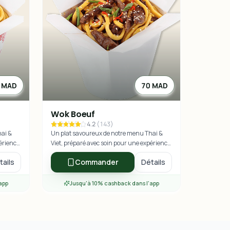
 MAD
70 MAD
Wok Boeuf
4.2
(
143
)
hai &
Un plat savoureux de notre menu Thai &
périence
Viet, préparé avec soin pour une expérience
culinaire exceptionnelle.
tails
Commander
Détails
app
Jusqu'à 10% cashback dans l'app