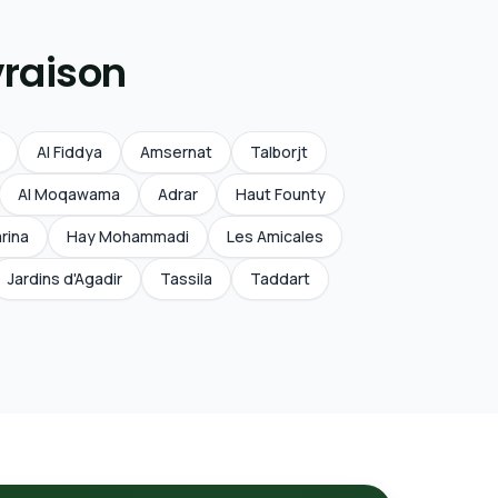
vraison
Al Fiddya
Amsernat
Talborjt
Al Moqawama
Adrar
Haut Founty
rina
Hay Mohammadi
Les Amicales
Jardins d'Agadir
Tassila
Taddart