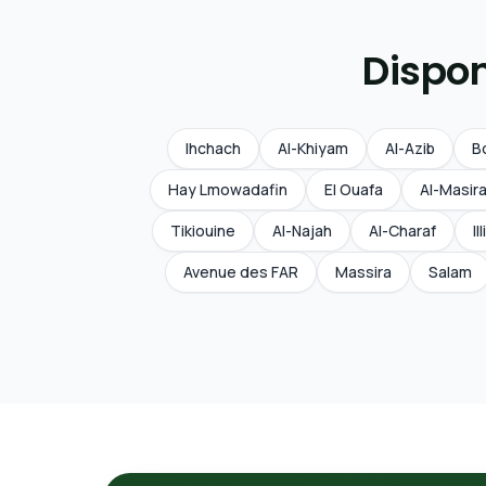
Dispon
Ihchach
Al-Khiyam
Al-Azib
B
Hay Lmowadafin
El Ouafa
Al-Masir
Tikiouine
Al-Najah
Al-Charaf
Il
Avenue des FAR
Massira
Salam