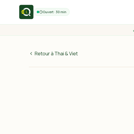
Ouvert · 30 min
Retour à Thai & Viet
55
MAD
30 min