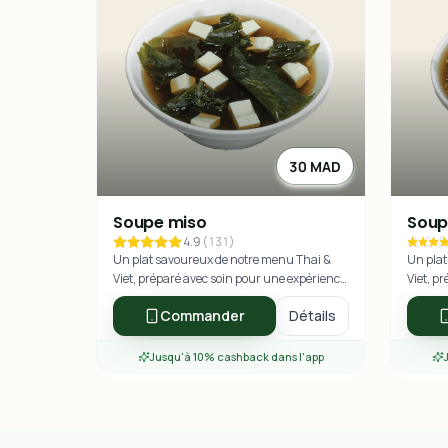
30 MAD
Soupe miso
Soup
4.9
(
131
)
Un plat savoureux de notre menu Thai &
Un plat
Viet, préparé avec soin pour une expérience
Viet, p
culinaire exceptionnelle.
culinai
Commander
Détails
Jusqu'à 10% cashback dans l'app