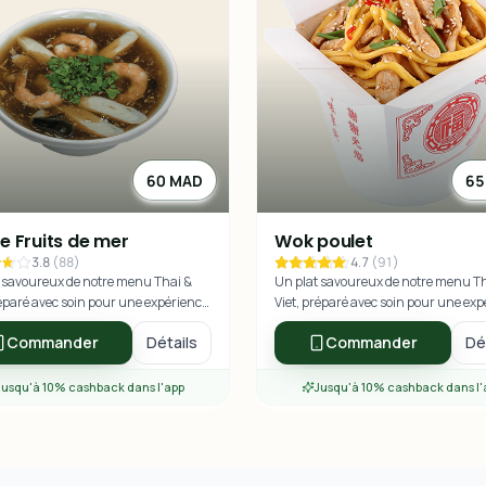
60 MAD
65
e Fruits de mer
Wok poulet
3.8
(
88
)
4.7
(
91
)
 savoureux de notre menu Thai &
Un plat savoureux de notre menu T
réparé avec soin pour une expérience
Viet, préparé avec soin pour une ex
re exceptionnelle.
culinaire exceptionnelle.
Commander
Détails
Commander
Dé
Jusqu'à 10% cashback dans l'app
Jusqu'à 10% cashback dans l'