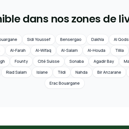
ible dans nos zones de li
ouargane
Sidi Youssef
Bensergao
Dakhla
Al Qods
a
Al-Farah
Al-Wifaq
Al-Salam
Al-Houda
Tilila
ligh
Founty
Cité Suisse
Sonaba
Agadir Bay
Ma
Riad Salam
Islane
Tildi
Nahda
Bir Anzarane
Erac Bouargane