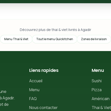
Découvrez plus de thai & viet livrés à Agadir
Menu Thai & Viet
Tout le menu Quickitchen
Zones de livraison
Liens rapides
Menu
Accueil
Sushi
Menu
Pizza
 une
à Agadir.
FAQ
Américain
et de
Nous contacter
Thai & Viet