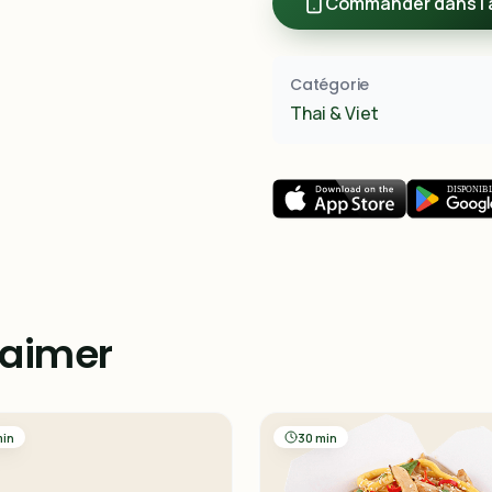
Commander dans l'
Catégorie
Thai & Viet
 aimer
min
30 min