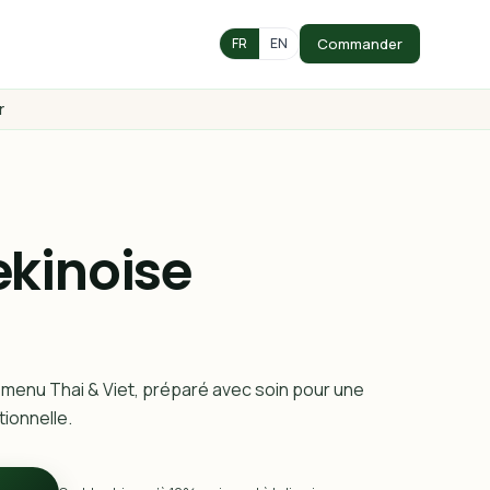
Commander
FR
EN
r
kinoise
 menu Thai & Viet, préparé avec soin pour une
ionnelle.