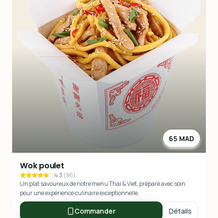
65 MAD
Wok poulet
4.3
(
86
)
Un plat savoureux de notre menu Thai & Viet, préparé avec soin
pour une expérience culinaire exceptionnelle.
Commander
Détails