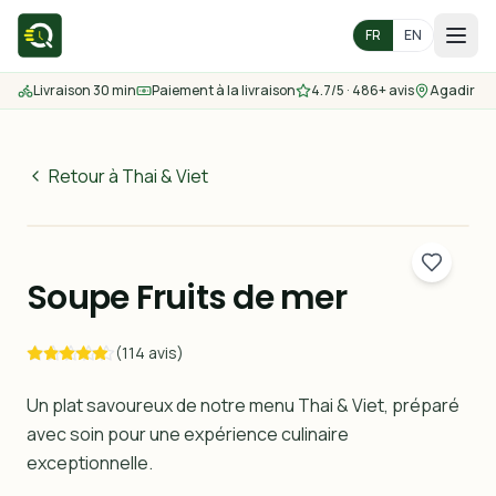
FR
EN
Livraison 30 min
Paiement à la livraison
4.7/5 · 486+ avis
Agadir
Accueil
Menu
Retour à Thai & Viet
60
MAD
Zones de livraison
30 min
Soupe Fruits de mer
Nous contacter
(114 avis)
Commander
Un plat savoureux de notre menu Thai & Viet, préparé
avec soin pour une expérience culinaire
exceptionnelle.