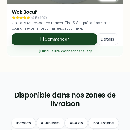
Wok Boeuf
4.5
(
107
)
Un plat savoureux de notre menu Thai & Viet, préparé avec soin
pour une expérience culinaire exceptionnelle.
Commander
Détails
Jusqu'à 10% cashback dans l'app
Disponible dans nos zones de
livraison
Ihchach
Al-Khiyam
Al-Azib
Bouargane