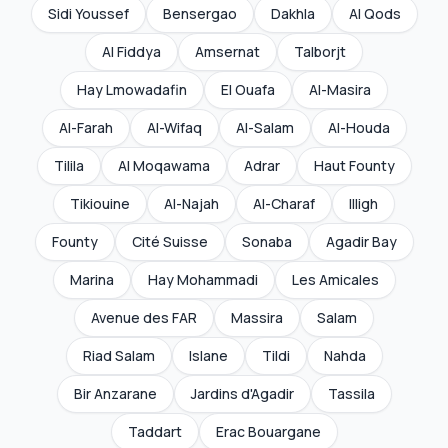
Sidi Youssef
Bensergao
Dakhla
Al Qods
Al Fiddya
Amsernat
Talborjt
Hay Lmowadafin
El Ouafa
Al-Masira
Al-Farah
Al-Wifaq
Al-Salam
Al-Houda
Tilila
Al Moqawama
Adrar
Haut Founty
Tikiouine
Al-Najah
Al-Charaf
Illigh
Founty
Cité Suisse
Sonaba
Agadir Bay
Marina
Hay Mohammadi
Les Amicales
Avenue des FAR
Massira
Salam
Riad Salam
Islane
Tildi
Nahda
Bir Anzarane
Jardins d'Agadir
Tassila
Taddart
Erac Bouargane