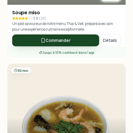
Soupe miso
3.8
(
20
)
Un plat savoureux de notre menu Thai & Viet, préparé avec soin
pour une expérience culinaire exceptionnelle.
Commander
Détails
Jusqu'à 10% cashback dans l'app
30 min