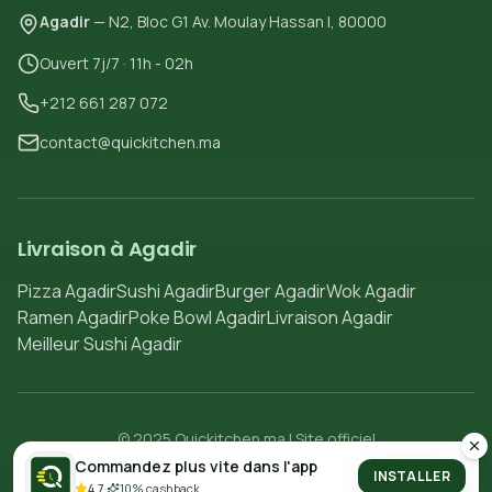
Agadir
— N2, Bloc G1 Av. Moulay Hassan I, 80000
Ouvert 7j/7 · 11h - 02h
+212 661 287 072
contact@quickitchen.ma
Livraison à Agadir
Pizza Agadir
Sushi Agadir
Burger Agadir
Wok Agadir
Ramen Agadir
Poke Bowl Agadir
Livraison Agadir
Meilleur Sushi Agadir
© 2025 Quickitchen.ma | Site officiel
Politique de confidentialité
Conditions d'utilisation
Commandez plus vite dans l'app
INSTALLER
4.7
·
10% cashback