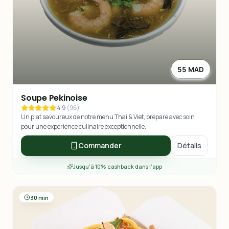
55 MAD
Soupe Pekinoise
4.9
(
96
)
Un plat savoureux de notre menu Thai & Viet, préparé avec soin
pour une expérience culinaire exceptionnelle.
Commander
Détails
Jusqu'à 10% cashback dans l'app
30 min