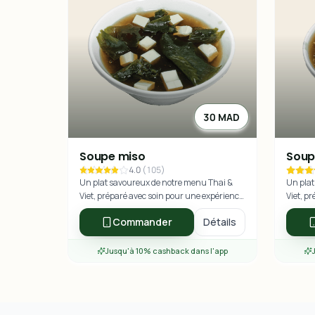
30 MAD
Soupe miso
Soup
4.0
(
105
)
Un plat savoureux de notre menu Thai &
Un plat
Viet, préparé avec soin pour une expérience
Viet, p
culinaire exceptionnelle.
culinai
Commander
Détails
Jusqu'à 10% cashback dans l'app