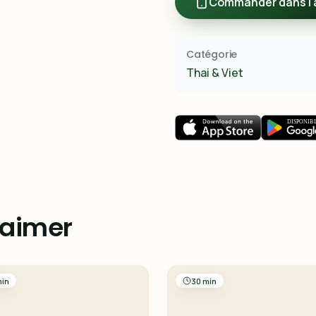
Commander dans l'
Catégorie
Thai & Viet
 aimer
min
30 min