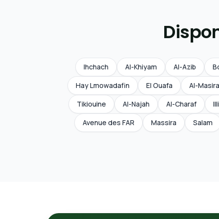
Dispon
Ihchach
Al-Khiyam
Al-Azib
B
Hay Lmowadafin
El Ouafa
Al-Masir
Tikiouine
Al-Najah
Al-Charaf
Il
Avenue des FAR
Massira
Salam