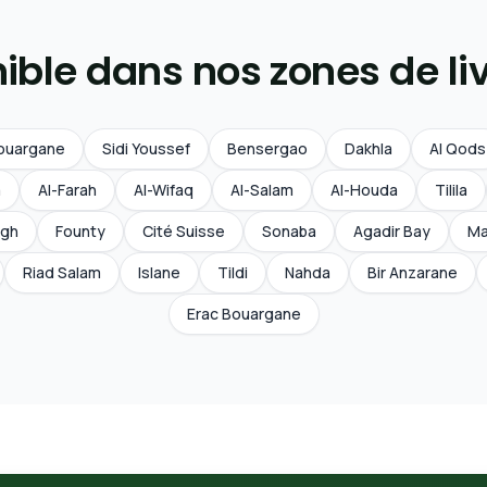
ible dans nos zones de li
ouargane
Sidi Youssef
Bensergao
Dakhla
Al Qods
a
Al-Farah
Al-Wifaq
Al-Salam
Al-Houda
Tilila
ligh
Founty
Cité Suisse
Sonaba
Agadir Bay
Ma
Riad Salam
Islane
Tildi
Nahda
Bir Anzarane
Erac Bouargane