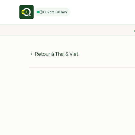
Ouvert · 30 min
Retour à Thai & Viet
80
MAD
30 min