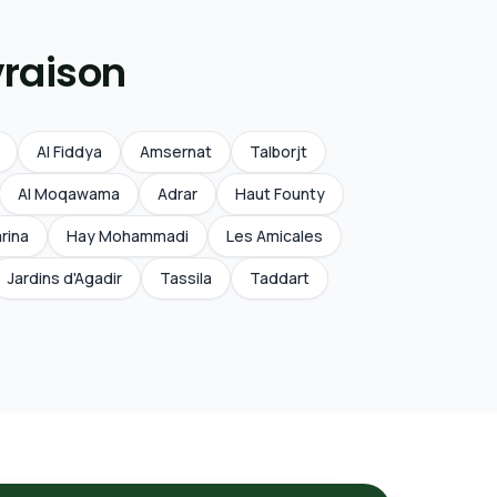
vraison
Al Fiddya
Amsernat
Talborjt
Al Moqawama
Adrar
Haut Founty
rina
Hay Mohammadi
Les Amicales
Jardins d'Agadir
Tassila
Taddart