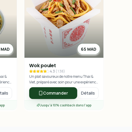
 MAD
65 MAD
Wok poulet
4.3
(
138
)
hai &
Un plat savoureux de notre menu Thai &
périence
Viet, préparé avec soin pour une expérience
culinaire exceptionnelle.
tails
Commander
Détails
app
Jusqu'à 10% cashback dans l'app