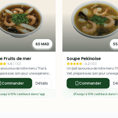
60 MAD
55
e Fruits de mer
Soupe Pekinoise
4.6
(
132
)
4.2
(
50
)
 savoureux de notre menu Thai &
Un plat savoureux de notre menu T
réparé avec soin pour une expérience
Viet, préparé avec soin pour une ex
re exceptionnelle.
culinaire exceptionnelle.
Commander
Détails
Commander
Dé
Jusqu'à 10% cashback dans l'app
Jusqu'à 10% cashback dans l'