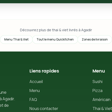
Découvrez plus de thai & viet livrés à Agadir
Menu Thai & Viet
Tout le menu Quickitchen
Zones de livraison
Liens rapides
Menu
Accueil
Sushi
Menu
Pizza
 une
à Agadir.
FAQ
Américain
et de
Nous contacter
Thai & Viet