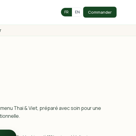
Commander
FR
EN
r
 menu Thai & Viet, préparé avec soin pour une
ionnelle.