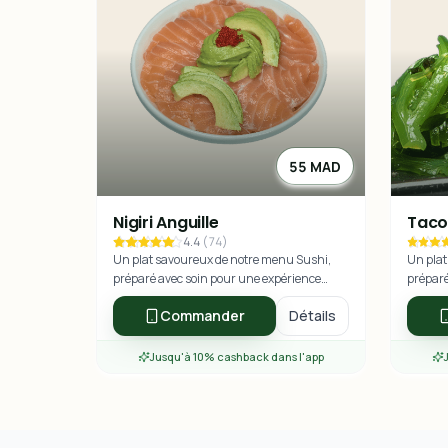
55 MAD
Nigiri Anguille
Taco
4.4
(
74
)
Un plat savoureux de notre menu Sushi,
Un plat
préparé avec soin pour une expérience
préparé
culinaire exceptionnelle.
culinai
Commander
Détails
Jusqu'à 10% cashback dans l'app