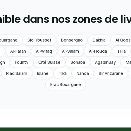
ible dans nos zones de li
ouargane
Sidi Youssef
Bensergao
Dakhla
Al Qods
a
Al-Farah
Al-Wifaq
Al-Salam
Al-Houda
Tilila
ligh
Founty
Cité Suisse
Sonaba
Agadir Bay
Ma
Riad Salam
Islane
Tildi
Nahda
Bir Anzarane
Erac Bouargane