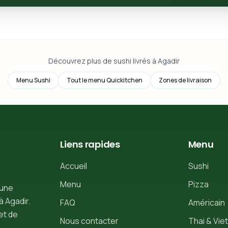
Découvrez plus de sushi livrés à Agadir
Menu Sushi
Tout le menu Quickitchen
Zones de livraison
Liens rapides
Menu
Accueil
Sushi
Menu
Pizza
 une
à Agadir.
FAQ
Américain
et de
Nous contacter
Thai & Viet