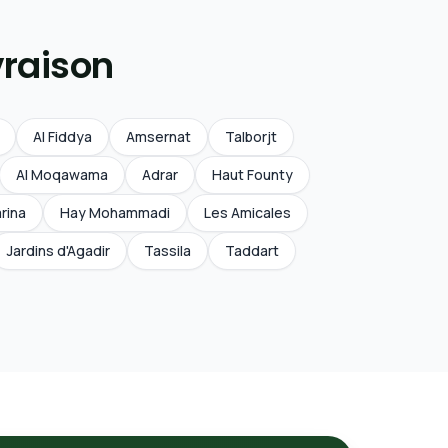
vraison
Al Fiddya
Amsernat
Talborjt
Al Moqawama
Adrar
Haut Founty
rina
Hay Mohammadi
Les Amicales
Jardins d'Agadir
Tassila
Taddart