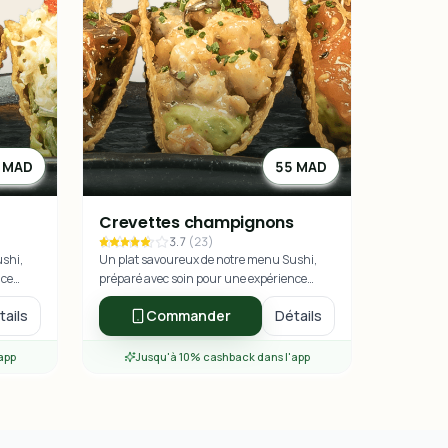
 MAD
55 MAD
Crevettes champignons
3.7
(
23
)
ushi,
Un plat savoureux de notre menu Sushi,
nce
préparé avec soin pour une expérience
culinaire exceptionnelle.
tails
Commander
Détails
app
Jusqu'à 10% cashback dans l'app