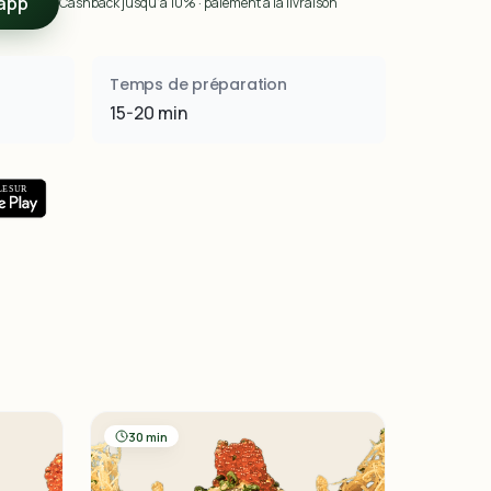
app
Cashback jusqu’à 10% · paiement à la livraison
Temps de préparation
15-20 min
30 min