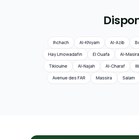
Dispon
Ihchach
Al-Khiyam
Al-Azib
B
Hay Lmowadafin
El Ouafa
Al-Masir
Tikiouine
Al-Najah
Al-Charaf
Il
Avenue des FAR
Massira
Salam