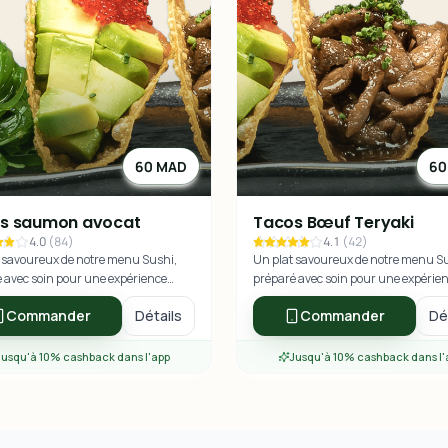
60 MAD
60
s saumon avocat
Tacos Bœuf Teryaki
4.0
(
84
)
4.1
(
42
)
 savoureux de notre menu Sushi,
Un plat savoureux de notre menu S
 avec soin pour une expérience
préparé avec soin pour une expérie
re exceptionnelle.
culinaire exceptionnelle.
Commander
Détails
Commander
Dé
Jusqu'à 10% cashback dans l'app
Jusqu'à 10% cashback dans l'