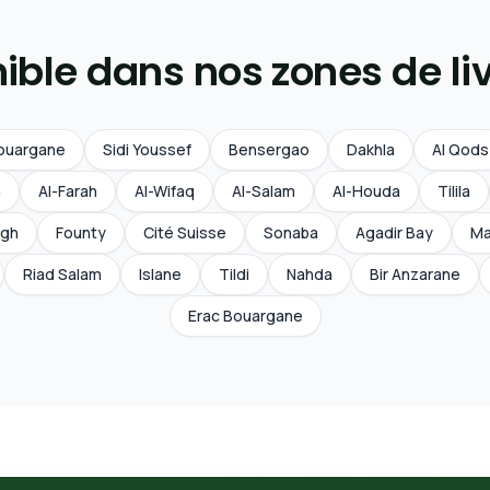
ible dans nos zones de li
ouargane
Sidi Youssef
Bensergao
Dakhla
Al Qods
a
Al-Farah
Al-Wifaq
Al-Salam
Al-Houda
Tilila
ligh
Founty
Cité Suisse
Sonaba
Agadir Bay
Ma
Riad Salam
Islane
Tildi
Nahda
Bir Anzarane
Erac Bouargane