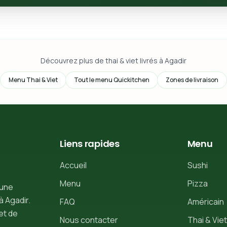
Découvrez plus de thai & viet livrés à Agadir
Menu Thai & Viet
Tout le menu Quickitchen
Zones de livraison
Liens rapides
Menu
Accueil
Sushi
Menu
Pizza
 une
à Agadir.
FAQ
Américain
et de
Nous contacter
Thai & Viet