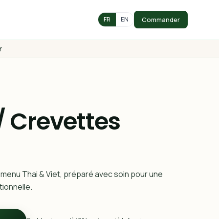
Commander
FR
EN
r
 Crevettes
 menu Thai & Viet, préparé avec soin pour une
ionnelle.