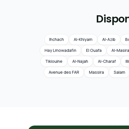
Dispon
Ihchach
Al-Khiyam
Al-Azib
B
Hay Lmowadafin
El Ouafa
Al-Masir
Tikiouine
Al-Najah
Al-Charaf
Il
Avenue des FAR
Massira
Salam