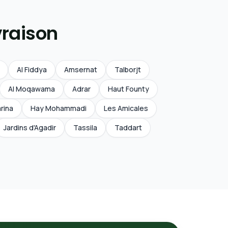
vraison
Al Fiddya
Amsernat
Talborjt
Al Moqawama
Adrar
Haut Founty
rina
Hay Mohammadi
Les Amicales
Jardins d'Agadir
Tassila
Taddart