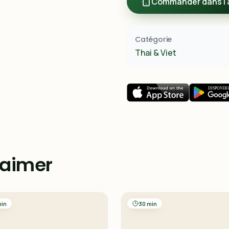
Commander dans l'
Catégorie
Thai & Viet
 aimer
min
30 min