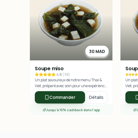
30 MAD
Soupe miso
Soup
4.8
(
38
)
Un plat savoureux de notre menu Thai &
Un plat
Viet, préparé avec soin pour une expérience
Viet, p
culinaire exceptionnelle.
culinai
Commander
Détails
Jusqu'à 10% cashback dans l'app