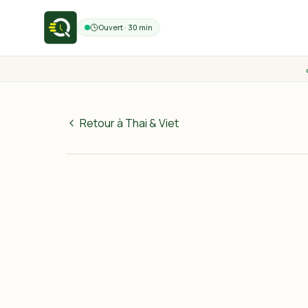
Ouvert · 30 min
Retour à Thai & Viet
85
MAD
30 min