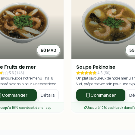
60 MAD
55
e Fruits de mer
Soupe Pekinoise
3.6
(
145
)
4.8
(
50
)
 savoureux de notre menu Thai &
Un plat savoureux de notre menu T
réparé avec soin pour une expérience
Viet, préparé avec soin pour une ex
re exceptionnelle.
culinaire exceptionnelle.
Commander
Détails
Commander
Dé
Jusqu'à 10% cashback dans l'app
Jusqu'à 10% cashback dans l'