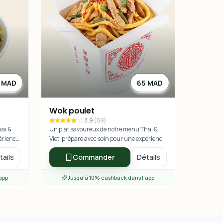
 MAD
65 MAD
Wok poulet
3.9
(
59
)
hai &
Un plat savoureux de notre menu Thai &
périence
Viet, préparé avec soin pour une expérience
culinaire exceptionnelle.
tails
Commander
Détails
app
Jusqu'à 10% cashback dans l'app