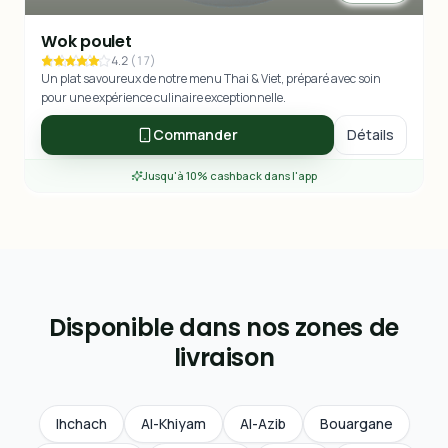
Wok poulet
4.2
(
17
)
Un plat savoureux de notre menu Thai & Viet, préparé avec soin
pour une expérience culinaire exceptionnelle.
Commander
Détails
Jusqu'à 10% cashback dans l'app
Disponible dans nos zones de
livraison
Ihchach
Al-Khiyam
Al-Azib
Bouargane