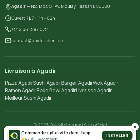
Agadir
— N2, Bloc G1 Av. Moulay Hassan I, 80000
Ouvert 7j/7 · 11h - 02h
+212 661 287 072
contact@quickitchen.ma
Livraison à Agadir
Pizza Agadir
Sushi Agadir
Burger Agadir
Wok Agadir
Ramen Agadir
Poke Bowl Agadir
Livraison Agadir
Meilleur Sushi Agadir
© 2025 Quickitchen.ma | Site officiel
Politique de confidentialité
Conditions d'utilisation
Commandez plus vite dans l'app
INSTALLER
4.7
·
10% cashback