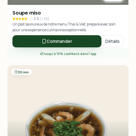
Soupe miso
3.5
(
116
)
Un plat savoureux de notre menu Thai & Viet, préparé avec soin
pour une expérience culinaire exceptionnelle.
Commander
Détails
Jusqu'à 10% cashback dans l'app
30 min