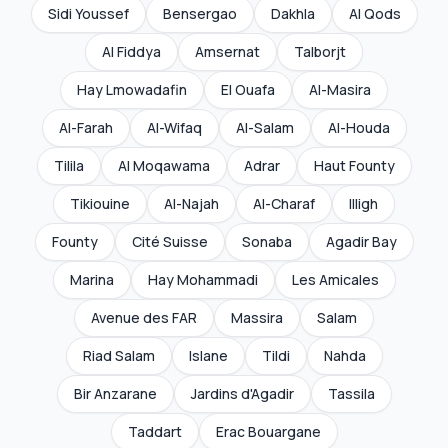
Sidi Youssef
Bensergao
Dakhla
Al Qods
Al Fiddya
Amsernat
Talborjt
Hay Lmowadafin
El Ouafa
Al-Masira
Al-Farah
Al-Wifaq
Al-Salam
Al-Houda
Tilila
Al Moqawama
Adrar
Haut Founty
Tikiouine
Al-Najah
Al-Charaf
Illigh
Founty
Cité Suisse
Sonaba
Agadir Bay
Marina
Hay Mohammadi
Les Amicales
Avenue des FAR
Massira
Salam
Riad Salam
Islane
Tildi
Nahda
Bir Anzarane
Jardins d'Agadir
Tassila
Taddart
Erac Bouargane