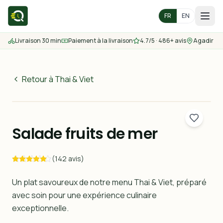
FR
EN
Livraison 30 min
Paiement à la livraison
4.7/5 · 486+ avis
Agadir
Accueil
Menu
Retour à Thai & Viet
60
MAD
Zones de livraison
30 min
Salade fruits de mer
Nous contacter
(142 avis)
Commander
Un plat savoureux de notre menu Thai & Viet, préparé
avec soin pour une expérience culinaire
exceptionnelle.