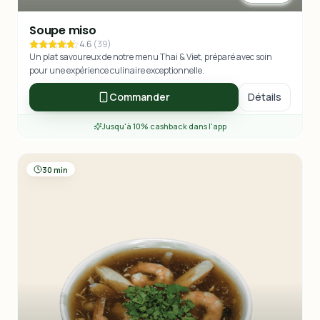
Soupe miso
4.6
(
39
)
Un plat savoureux de notre menu Thai & Viet, préparé avec soin
pour une expérience culinaire exceptionnelle.
Commander
Détails
Jusqu'à 10% cashback dans l'app
30 min