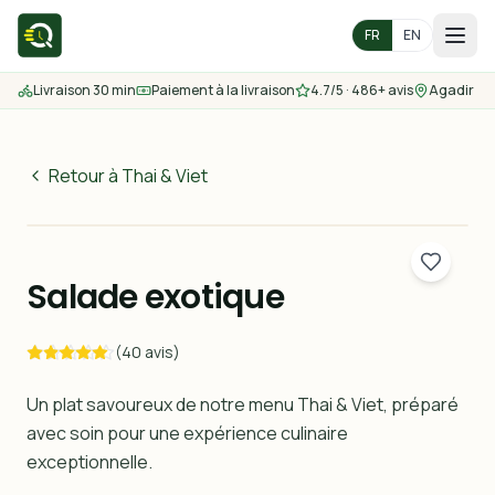
FR
EN
Livraison 30 min
Paiement à la livraison
4.7/5 · 486+ avis
Agadir
Accueil
Menu
Retour à Thai & Viet
55
MAD
Zones de livraison
30 min
Salade exotique
Nous contacter
(40 avis)
Commander
Un plat savoureux de notre menu Thai & Viet, préparé
avec soin pour une expérience culinaire
exceptionnelle.