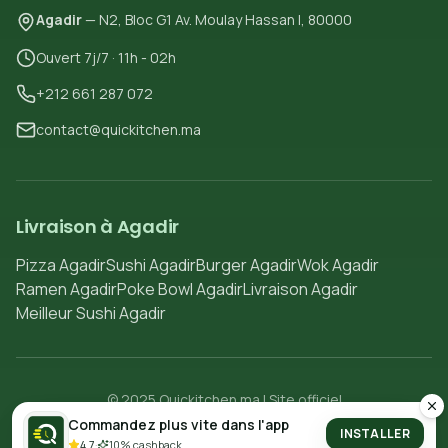
Agadir
— N2, Bloc G1 Av. Moulay Hassan I, 80000
Ouvert 7j/7 · 11h - 02h
+212 661 287 072
contact@quickitchen.ma
Livraison à Agadir
Pizza Agadir
Sushi Agadir
Burger Agadir
Wok Agadir
Ramen Agadir
Poke Bowl Agadir
Livraison Agadir
Meilleur Sushi Agadir
© 2025 Quickitchen.ma | Site officiel
Politique de confidentialité
Conditions d'utilisation
Commandez plus vite dans l'app
INSTALLER
4.7
·
10% cashback