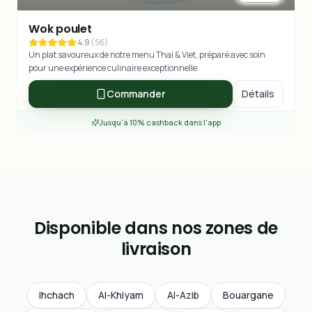
Wok poulet
4.9
(
56
)
Un plat savoureux de notre menu Thai & Viet, préparé avec soin
pour une expérience culinaire exceptionnelle.
Commander
Détails
Jusqu'à 10% cashback dans l'app
Disponible dans nos zones de
livraison
Ihchach
Al-Khiyam
Al-Azib
Bouargane