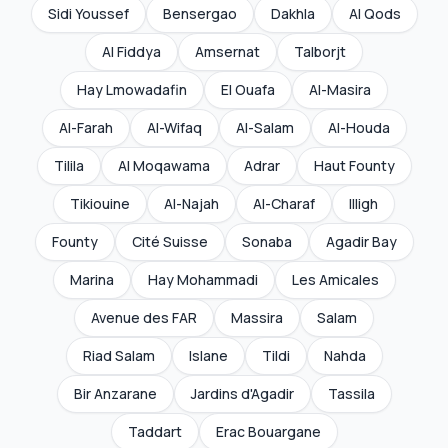
Sidi Youssef
Bensergao
Dakhla
Al Qods
Al Fiddya
Amsernat
Talborjt
Hay Lmowadafin
El Ouafa
Al-Masira
Al-Farah
Al-Wifaq
Al-Salam
Al-Houda
Tilila
Al Moqawama
Adrar
Haut Founty
Tikiouine
Al-Najah
Al-Charaf
Illigh
Founty
Cité Suisse
Sonaba
Agadir Bay
Marina
Hay Mohammadi
Les Amicales
Avenue des FAR
Massira
Salam
Riad Salam
Islane
Tildi
Nahda
Bir Anzarane
Jardins d'Agadir
Tassila
Taddart
Erac Bouargane