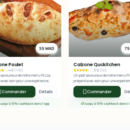
55 MAD
75
one Poulet
Calzone Quckitchen
4.0
(
105
)
3.6
(
50
)
 savoureux de notre menu Pizza,
Un plat savoureux de notre menu Pi
 avec soin pour une expérience
préparé avec soin pour une expérie
re exceptionnelle.
culinaire exceptionnelle.
Commander
Détails
Commander
Dé
Jusqu'à 10% cashback dans l'app
Jusqu'à 10% cashback dans l'