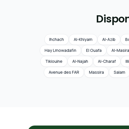
Dispon
Ihchach
Al-Khiyam
Al-Azib
B
Hay Lmowadafin
El Ouafa
Al-Masir
Tikiouine
Al-Najah
Al-Charaf
Il
Avenue des FAR
Massira
Salam