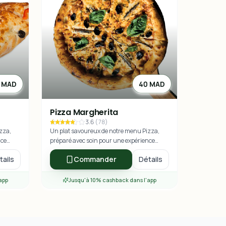
 MAD
40 MAD
Pizza Margherita
3.6
(
78
)
zza,
Un plat savoureux de notre menu Pizza,
nce
préparé avec soin pour une expérience
culinaire exceptionnelle.
tails
Commander
Détails
app
Jusqu'à 10% cashback dans l'app