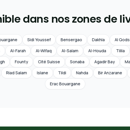
ible dans nos zones de li
ouargane
Sidi Youssef
Bensergao
Dakhla
Al Qods
a
Al-Farah
Al-Wifaq
Al-Salam
Al-Houda
Tilila
ligh
Founty
Cité Suisse
Sonaba
Agadir Bay
Ma
Riad Salam
Islane
Tildi
Nahda
Bir Anzarane
Erac Bouargane