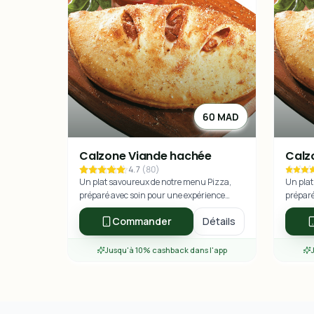
60 MAD
Calzone Viande hachée
Calz
4.7
(
80
)
Un plat savoureux de notre menu Pizza,
Un plat
préparé avec soin pour une expérience
préparé
culinaire exceptionnelle.
culinai
Commander
Détails
Jusqu'à 10% cashback dans l'app