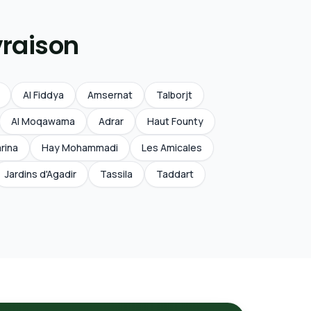
vraison
Al Fiddya
Amsernat
Talborjt
Al Moqawama
Adrar
Haut Founty
rina
Hay Mohammadi
Les Amicales
Jardins d'Agadir
Tassila
Taddart