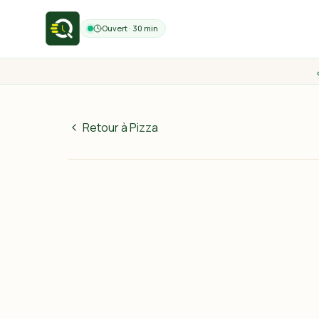
Ouvert · 30 min
Retour à Pizza
60
MAD
30 min