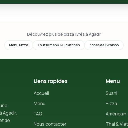
Découvrez plus de pizza livrés à Agadir
Menu Pizza
Tout le menu Quickitchen
Zones de livraison
Liens rapides
Menu
Accueil
Sushi
Menu
Pizza
 une
à Agadir.
FAQ
Américain
et de
Nous contacter
Thai & Viet