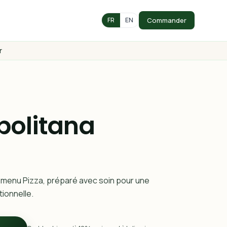
Commander
FR
EN
r
politana
 menu Pizza, préparé avec soin pour une
ionnelle.