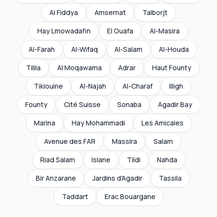
Al Fiddya
Amsernat
Talborjt
Hay Lmowadafin
El Ouafa
Al-Masira
Al-Farah
Al-Wifaq
Al-Salam
Al-Houda
Tilila
Al Moqawama
Adrar
Haut Founty
Tikiouine
Al-Najah
Al-Charaf
Illigh
Founty
Cité Suisse
Sonaba
Agadir Bay
Marina
Hay Mohammadi
Les Amicales
Avenue des FAR
Massira
Salam
Riad Salam
Islane
Tildi
Nahda
Bir Anzarane
Jardins d'Agadir
Tassila
Taddart
Erac Bouargane