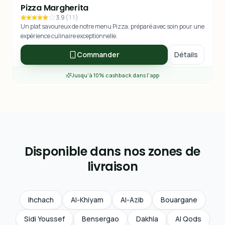
Pizza Margherita
3.9
(
11
)
Un plat savoureux de notre menu Pizza, préparé avec soin pour une
expérience culinaire exceptionnelle.
Commander
Détails
Jusqu'à 10% cashback dans l'app
Disponible dans nos zones de
livraison
Ihchach
Al-Khiyam
Al-Azib
Bouargane
Sidi Youssef
Bensergao
Dakhla
Al Qods