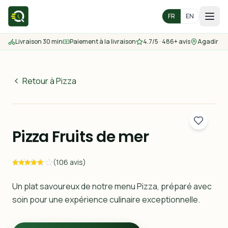
FR
EN
Livraison 30 min
Paiement à la livraison
4.7/5 · 486+ avis
Agadir
Accueil
Menu
Retour à Pizza
70
MAD
Zones de livraison
30 min
Pizza Fruits de mer
Nous contacter
(106 avis)
Commander
Un plat savoureux de notre menu Pizza, préparé avec
soin pour une expérience culinaire exceptionnelle.