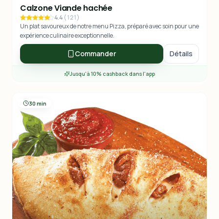
Calzone Viande hachée
4.4
(
121
)
Un plat savoureux de notre menu Pizza, préparé avec soin pour une
expérience culinaire exceptionnelle.
Commander
Détails
Jusqu'à 10% cashback dans l'app
30 min