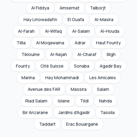
Al Fiddya
Amsernat
Talborjt
Hay Lmowadafin
El Ouafa
Al-Masira
Al-Farah
Al-Wifaq
Al-Salam
Al-Houda
Tilila
Al Moqawama
Adrar
Haut Founty
Tikiouine
Al-Najah
Al-Charaf
Illigh
Founty
Cité Suisse
Sonaba
Agadir Bay
Marina
Hay Mohammadi
Les Amicales
Avenue des FAR
Massira
Salam
Riad Salam
Islane
Tildi
Nahda
Bir Anzarane
Jardins d'Agadir
Tassila
Taddart
Erac Bouargane