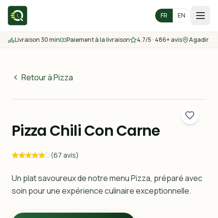
FR
EN
Livraison 30 min
Paiement à la livraison
4.7/5 · 486+ avis
Agadir
Accueil
Menu
Retour à Pizza
60
MAD
Zones de livraison
30 min
Pizza Chili Con Carne
Nous contacter
(67 avis)
Commander
Un plat savoureux de notre menu Pizza, préparé avec
soin pour une expérience culinaire exceptionnelle.