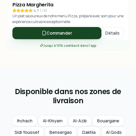
Pizza Margherita
4.7
(
19
)
Un plat savoureux de notre menu Pizza, préparé avec soin pour une
expérience culinaire exceptionnelle.
Commander
Détails
Jusqu'à 10% cashback dans l'app
Disponible dans nos zones de
livraison
Ihchach
Al-Khiyam
Al-Azib
Bouargane
Sidi Youssef
Bensergao
Dakhla
Al Qods