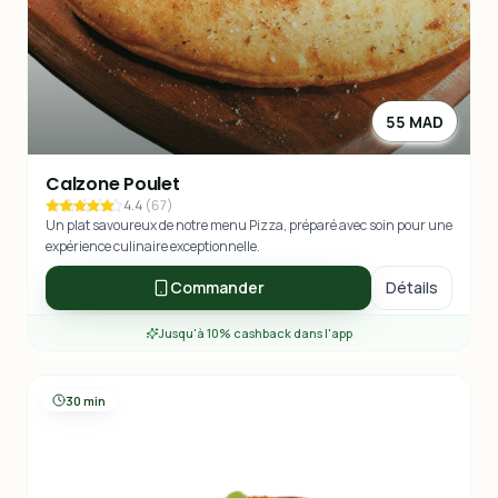
55 MAD
Calzone Poulet
4.4
(
67
)
Un plat savoureux de notre menu Pizza, préparé avec soin pour une
expérience culinaire exceptionnelle.
Commander
Détails
Jusqu'à 10% cashback dans l'app
30 min