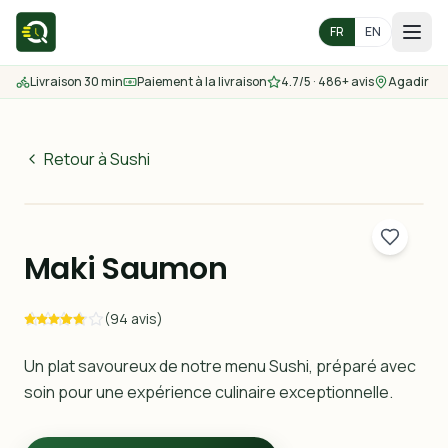
FR
EN
Livraison 30 min
Paiement à la livraison
4.7/5 · 486+ avis
Agadir
Accueil
Menu
Retour à Sushi
34
MAD
Zones de livraison
30 min
Maki Saumon
Nous contacter
(94 avis)
Commander
Un plat savoureux de notre menu Sushi, préparé avec
soin pour une expérience culinaire exceptionnelle.