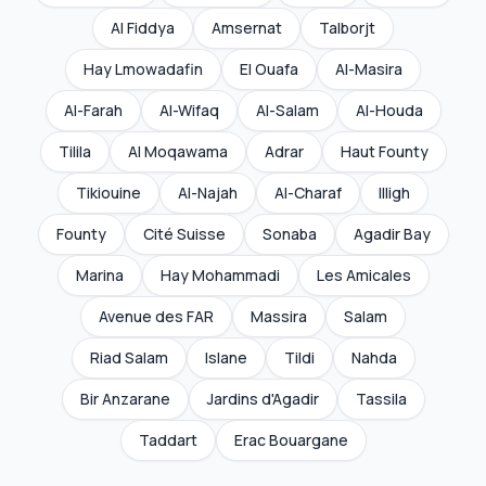
Al Fiddya
Amsernat
Talborjt
Hay Lmowadafin
El Ouafa
Al-Masira
Al-Farah
Al-Wifaq
Al-Salam
Al-Houda
Tilila
Al Moqawama
Adrar
Haut Founty
Tikiouine
Al-Najah
Al-Charaf
Illigh
Founty
Cité Suisse
Sonaba
Agadir Bay
Marina
Hay Mohammadi
Les Amicales
Avenue des FAR
Massira
Salam
Riad Salam
Islane
Tildi
Nahda
Bir Anzarane
Jardins d'Agadir
Tassila
Taddart
Erac Bouargane