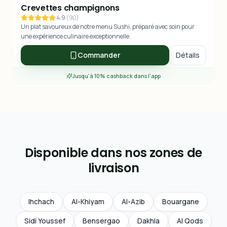
Crevettes champignons
4.9
(
90
)
Un plat savoureux de notre menu Sushi, préparé avec soin pour
une expérience culinaire exceptionnelle.
Commander
Détails
Jusqu'à 10% cashback dans l'app
Disponible dans nos zones de
livraison
Ihchach
Al-Khiyam
Al-Azib
Bouargane
Sidi Youssef
Bensergao
Dakhla
Al Qods