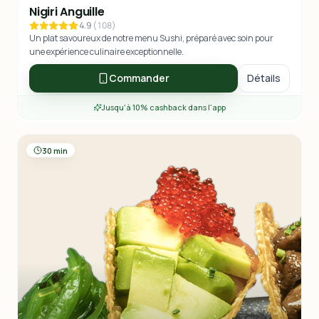
Nigiri Anguille
4.9
(
108
)
Un plat savoureux de notre menu Sushi, préparé avec soin pour
une expérience culinaire exceptionnelle.
Commander
Détails
Jusqu'à 10% cashback dans l'app
30 min