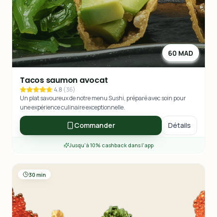
60 MAD
Tacos saumon avocat
4.8
(
36
)
Un plat savoureux de notre menu Sushi, préparé avec soin pour
une expérience culinaire exceptionnelle.
Commander
Détails
Jusqu'à 10% cashback dans l'app
30 min