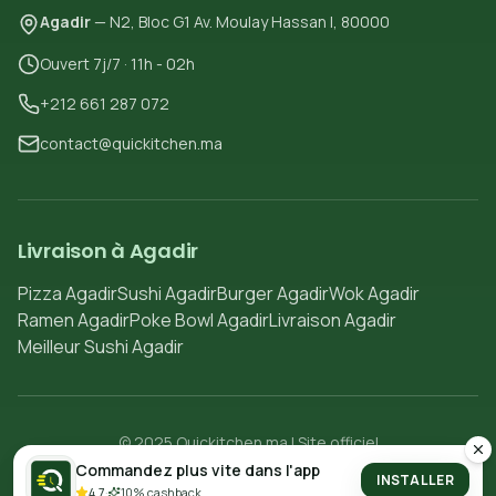
Agadir
— N2, Bloc G1 Av. Moulay Hassan I, 80000
Ouvert 7j/7 · 11h - 02h
+212 661 287 072
contact@quickitchen.ma
Livraison à Agadir
Pizza Agadir
Sushi Agadir
Burger Agadir
Wok Agadir
Ramen Agadir
Poke Bowl Agadir
Livraison Agadir
Meilleur Sushi Agadir
© 2025 Quickitchen.ma | Site officiel
Politique de confidentialité
Conditions d'utilisation
Commandez plus vite dans l'app
INSTALLER
4.7
·
10% cashback