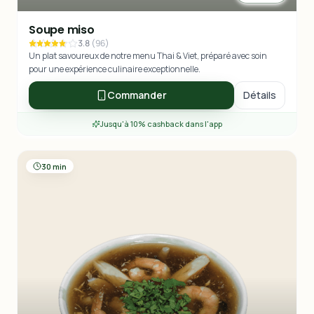
Soupe miso
3.8
(
96
)
Un plat savoureux de notre menu Thai & Viet, préparé avec soin
pour une expérience culinaire exceptionnelle.
Commander
Détails
Jusqu'à 10% cashback dans l'app
30 min