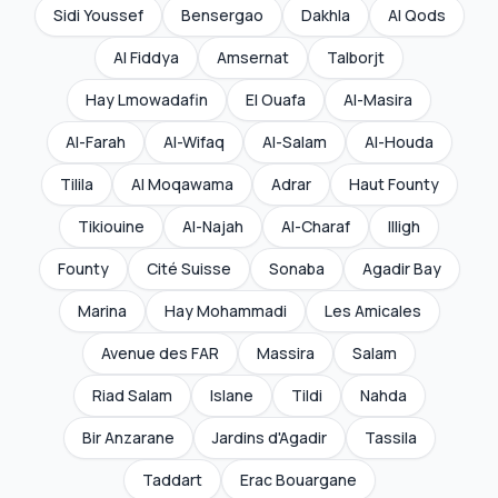
Sidi Youssef
Bensergao
Dakhla
Al Qods
Al Fiddya
Amsernat
Talborjt
Hay Lmowadafin
El Ouafa
Al-Masira
Al-Farah
Al-Wifaq
Al-Salam
Al-Houda
Tilila
Al Moqawama
Adrar
Haut Founty
Tikiouine
Al-Najah
Al-Charaf
Illigh
Founty
Cité Suisse
Sonaba
Agadir Bay
Marina
Hay Mohammadi
Les Amicales
Avenue des FAR
Massira
Salam
Riad Salam
Islane
Tildi
Nahda
Bir Anzarane
Jardins d'Agadir
Tassila
Taddart
Erac Bouargane