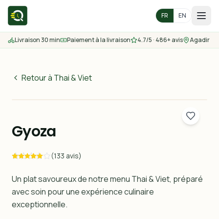
FR
EN
Livraison 30 min
Paiement à la livraison
4.7/5 · 486+ avis
Agadir
Accueil
Menu
Retour à Thai & Viet
45
MAD
Zones de livraison
30 min
Gyoza
Nous contacter
(133 avis)
Commander
Un plat savoureux de notre menu Thai & Viet, préparé
avec soin pour une expérience culinaire
exceptionnelle.