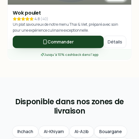
Wok poulet
4.8
(
40
)
Un plat savoureux de notre menu Thai & Viet, préparé avec soin
pour une expérience culinaire exceptionnelle.
Commander
Détails
Jusqu'à 10% cashback dans l'app
Disponible dans nos zones de
livraison
Ihchach
Al-Khiyam
Al-Azib
Bouargane