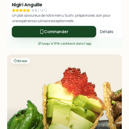
Nigiri Anguille
4.5
(
127
)
Un plat savoureux de notre menu Sushi, préparé avec soin pour
une expérience culinaire exceptionnelle.
Commander
Détails
Jusqu'à 10% cashback dans l'app
30 min