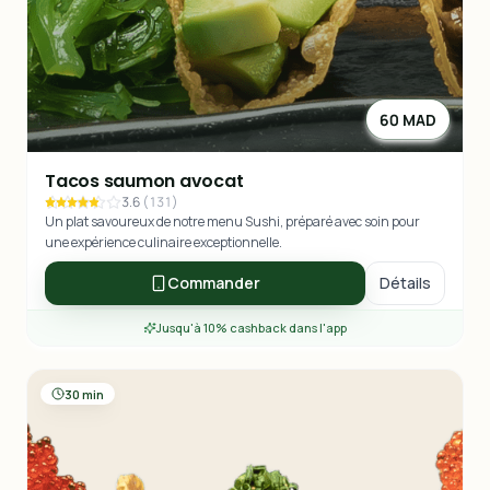
60 MAD
Tacos saumon avocat
3.6
(
131
)
Un plat savoureux de notre menu Sushi, préparé avec soin pour
une expérience culinaire exceptionnelle.
Commander
Détails
Jusqu'à 10% cashback dans l'app
30 min