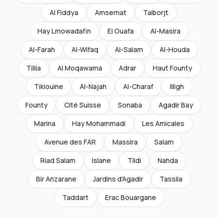
Al Fiddya
Amsernat
Talborjt
Hay Lmowadafin
El Ouafa
Al-Masira
Al-Farah
Al-Wifaq
Al-Salam
Al-Houda
Tilila
Al Moqawama
Adrar
Haut Founty
Tikiouine
Al-Najah
Al-Charaf
Illigh
Founty
Cité Suisse
Sonaba
Agadir Bay
Marina
Hay Mohammadi
Les Amicales
Avenue des FAR
Massira
Salam
Riad Salam
Islane
Tildi
Nahda
Bir Anzarane
Jardins d'Agadir
Tassila
Taddart
Erac Bouargane