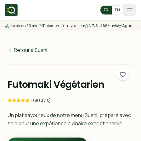
FR
EN
Livraison 30 min
Paiement à la livraison
4.7/5 · 486+ avis
Agadir
Accueil
Menu
Retour à Sushi
39
MAD
Zones de livraison
30 min
Futomaki Végétarien
Nous contacter
(80 avis)
Commander
Un plat savoureux de notre menu Sushi, préparé avec
soin pour une expérience culinaire exceptionnelle.