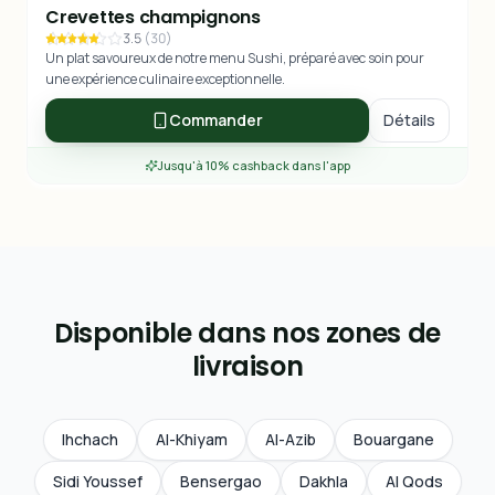
Crevettes champignons
3.5
(
30
)
Un plat savoureux de notre menu Sushi, préparé avec soin pour
une expérience culinaire exceptionnelle.
Commander
Détails
Jusqu'à 10% cashback dans l'app
Disponible dans nos zones de
livraison
Ihchach
Al-Khiyam
Al-Azib
Bouargane
Sidi Youssef
Bensergao
Dakhla
Al Qods