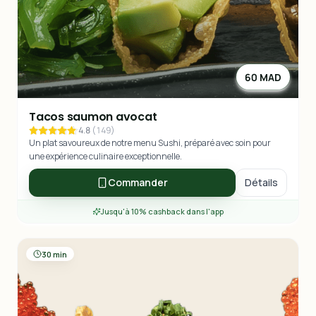
60 MAD
Tacos saumon avocat
4.8
(
149
)
Un plat savoureux de notre menu Sushi, préparé avec soin pour
une expérience culinaire exceptionnelle.
Commander
Détails
Jusqu'à 10% cashback dans l'app
30 min