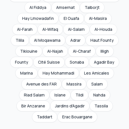
Al Fiddya
Amsernat
Talborjt
Hay Lmowadafin
El Ouafa
Al-Masira
Al-Farah
Al-Wifaq
Al-Salam
Al-Houda
Tilila
Al Moqawama
Adrar
Haut Founty
Tikiouine
Al-Najah
Al-Charaf
Illigh
Founty
Cité Suisse
Sonaba
Agadir Bay
Marina
Hay Mohammadi
Les Amicales
Avenue des FAR
Massira
Salam
Riad Salam
Islane
Tildi
Nahda
Bir Anzarane
Jardins d'Agadir
Tassila
Taddart
Erac Bouargane