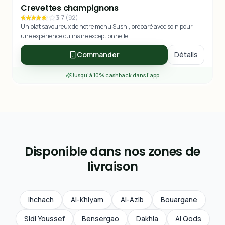
Crevettes champignons
3.7
(
92
)
Un plat savoureux de notre menu Sushi, préparé avec soin pour
une expérience culinaire exceptionnelle.
Commander
Détails
Jusqu'à 10% cashback dans l'app
Disponible dans nos zones de
livraison
Ihchach
Al-Khiyam
Al-Azib
Bouargane
Sidi Youssef
Bensergao
Dakhla
Al Qods