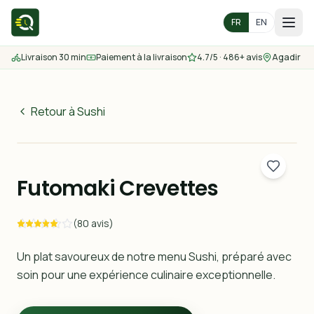
FR
EN
Livraison 30 min
Paiement à la livraison
4.7/5 · 486+ avis
Agadir
Accueil
Menu
Retour à Sushi
44
MAD
Zones de livraison
30 min
Futomaki Crevettes
Nous contacter
(80 avis)
Commander
Un plat savoureux de notre menu Sushi, préparé avec
soin pour une expérience culinaire exceptionnelle.