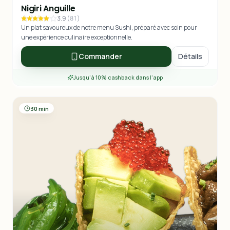
Nigiri Anguille
3.9
(
81
)
Un plat savoureux de notre menu Sushi, préparé avec soin pour
une expérience culinaire exceptionnelle.
Commander
Détails
Jusqu'à 10% cashback dans l'app
30 min