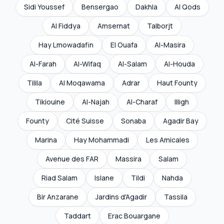
Sidi Youssef
Bensergao
Dakhla
Al Qods
Al Fiddya
Amsernat
Talborjt
Hay Lmowadafin
El Ouafa
Al-Masira
Al-Farah
Al-Wifaq
Al-Salam
Al-Houda
Tilila
Al Moqawama
Adrar
Haut Founty
Tikiouine
Al-Najah
Al-Charaf
Illigh
Founty
Cité Suisse
Sonaba
Agadir Bay
Marina
Hay Mohammadi
Les Amicales
Avenue des FAR
Massira
Salam
Riad Salam
Islane
Tildi
Nahda
Bir Anzarane
Jardins d'Agadir
Tassila
Taddart
Erac Bouargane