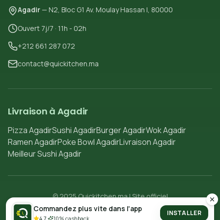
Agadir
— N2, Bloc G1 Av. Moulay Hassan I, 80000
Ouvert 7j/7 · 11h - 02h
+212 661 287 072
contact@quickitchen.ma
Livraison à Agadir
Pizza Agadir
Sushi Agadir
Burger Agadir
Wok Agadir
Ramen Agadir
Poke Bowl Agadir
Livraison Agadir
Meilleur Sushi Agadir
© 2025 Quickitchen.ma | Site officiel
Politique de confidentialité
Conditions d'utilisation
Commandez plus vite dans l'app
INSTALLER
4.7
·
10% cashback