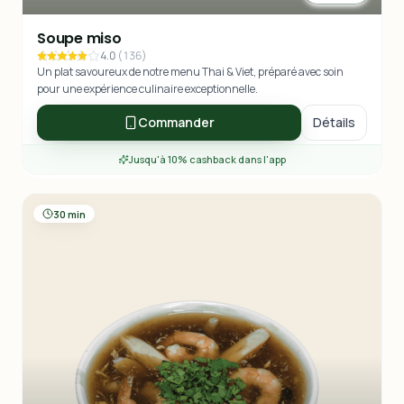
Soupe miso
4.0
(
136
)
Un plat savoureux de notre menu Thai & Viet, préparé avec soin
pour une expérience culinaire exceptionnelle.
Commander
Détails
Jusqu'à 10% cashback dans l'app
30 min