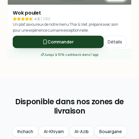
Wok poulet
4.6
(
100
)
Un plat savoureux de notre menu Thai & Viet, préparé avec soin
pour une expérience culinaire exceptionnelle.
Commander
Détails
Jusqu'à 10% cashback dans l'app
Disponible dans nos zones de
livraison
Ihchach
Al-Khiyam
Al-Azib
Bouargane