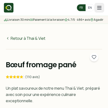
FR
EN
Livraison 30 min
Paiement à la livraison
4.7/5 · 486+ avis
Agadir
Accueil
Menu
Retour à Thai & Viet
49
MAD
Zones de livraison
30 min
Bœuf fromage pané
Nous contacter
(110 avis)
Commander
Un plat savoureux de notre menu Thai & Viet, préparé
avec soin pour une expérience culinaire
exceptionnelle.