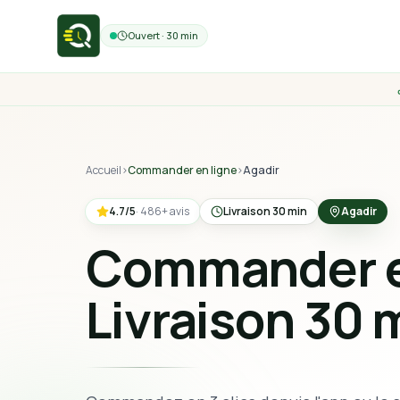
Ouvert · 30 min
Accueil
›
Commander en ligne
›
Agadir
4.7
/5
·
486
+
avis
Livraison 30 min
Agadir
Commander en
Livraison 30 