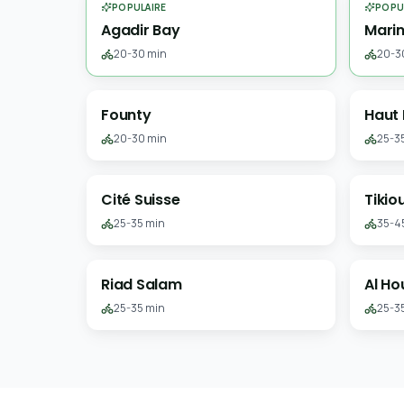
POPULAIRE
POPU
Agadir Bay
Mari
20-30 min
20-3
Founty
Haut
20-30 min
25-3
Cité Suisse
Tikio
25-35 min
35-4
Riad Salam
Al H
25-35 min
25-3