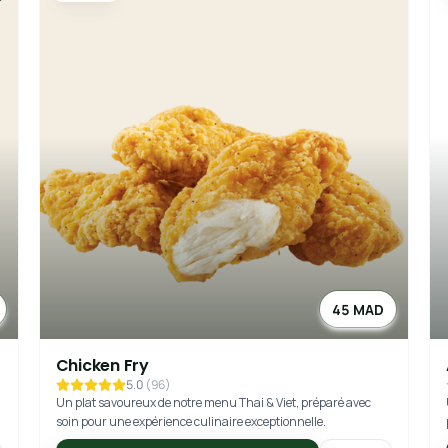
45 MAD
Chicken Fry
5.0
(
96
)
Un plat savoureux de notre menu Thai & Viet, préparé avec
soin pour une expérience culinaire exceptionnelle.