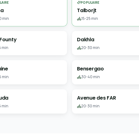
LAIRE
POPULAIRE
na
Talborjt
0 min
15-25 min
 Founty
Dakhla
5 min
20-30 min
uine
Bensergao
5 min
30-40 min
ouda
Avenue des FAR
5 min
20-30 min