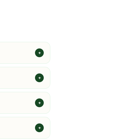
+
+
+
+