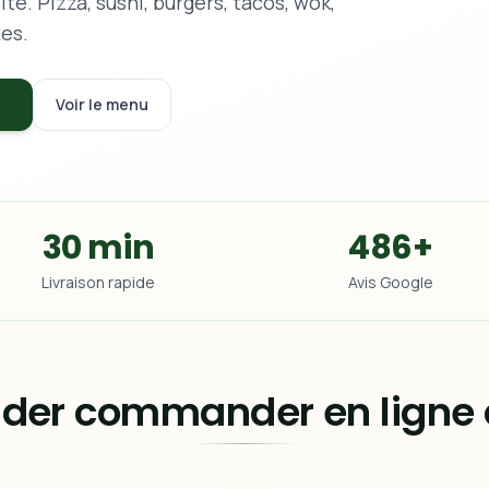
te. Pizza, sushi, burgers, tacos, wok,
tes.
Voir le menu
30 min
486+
Livraison rapide
Avis Google
er commander en ligne c