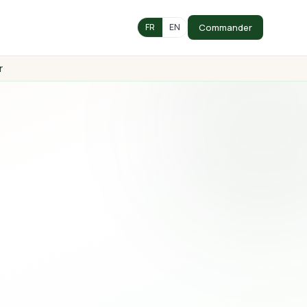
Commander
FR
EN
r